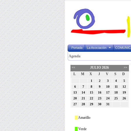
Portada
La Asociación
COMUNIC
Agenda
<<
JULIO 2026
>>
L
M
X
J
V
S
D
1
2
3
4
5
6
7
8
9
10
11
12
13
14
15
16
17
18
19
20
21
22
23
24
25
26
27
28
29
30
31
Amarillo
Verde