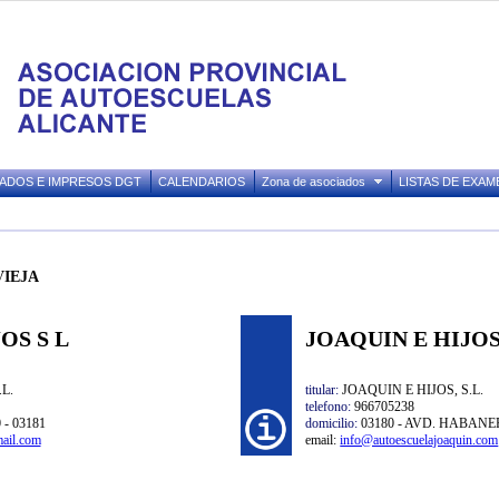
ADOS E IMPRESOS DGT
CALENDARIOS
Zona de asociados
LISTAS DE EXAM
EVIEJA
OS S L
JOAQUIN E HIJOS
L.
titular:
JOAQUIN E HIJOS, S.L.
telefono:
966705238
 03181
domicilio:
03180 - AVD. HABANER
ail.com
email:
info@autoescuelajoaquin.com