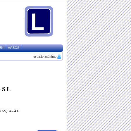
EN
AVISOS
usuario anónimo
 S L
AS, 34 - 4 G