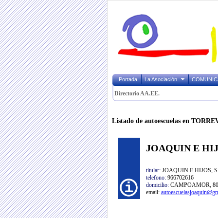
Portada
La Asociación
COMUNIC
Directorio AA.EE.
Listado de autoescuelas en TORR
JOAQUIN E HIJ
titular:
JOAQUIN E HIJOS, S.
telefono:
966702616
domicilio:
CAMPOAMOR, 80 -
email:
autoescuelasjoaquin@gm