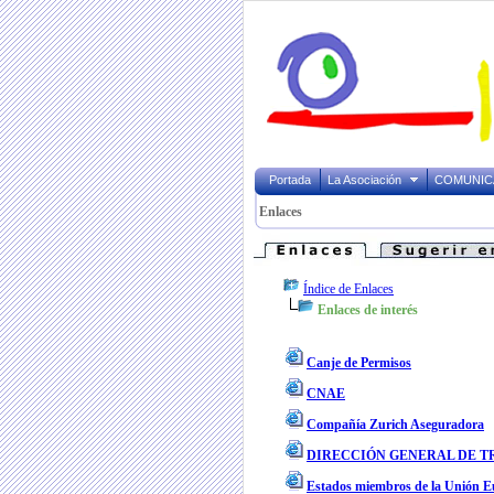
Portada
La Asociación
COMUNIC
Enlaces
Índice de Enlaces
Enlaces de interés
Canje de Permisos
CNAE
Compañía Zurich Aseguradora
DIRECCIÓN GENERAL DE TR
Estados miembros de la Unión E